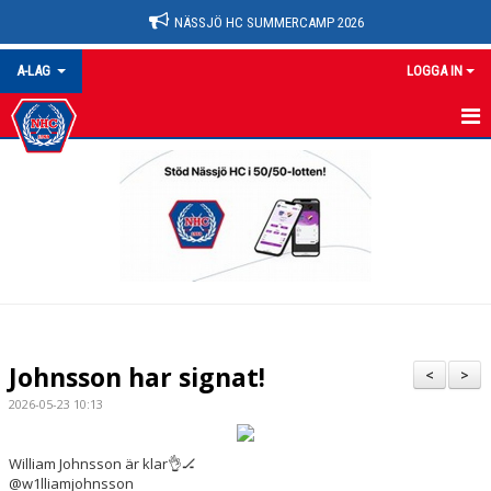
NÄSSJÖ HC SUMMERCAMP 2026
A-LAG
LOGGA IN
A-LAG
NYHETER
KALENDER
MATCHER
TRUPPEN
Johnsson har signat!
<
>
BILDGALLERI
2026-05-23 10:13
DOKUMENT
William Johnsson är klar👌🏒
@w1lliamjohnsson