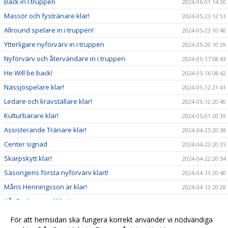
Back in I truppen
2024-06-01 14:30
Massör och fystränare klar!
2024-05-23 12:51
Allround spelare in i truppen!
2024-05-23 10:40
Ytterligare nyförvärv in i truppen
2024-05-20 10:39
Nyförvärv och återvändare in i truppen
2024-05-17 08:43
He Will be back!
2024-05-16 08:42
Nässjöspelare klar!
2024-05-12 21:41
Ledare och kravställare klar!
2024-05-12 20:40
Kulturbärare klar!
2024-05-01 20:39
Assisterande Tränare klar!
2024-04-25 20:38
Center signad
2024-04-23 20:35
Skarpskytt klar!
2024-04-22 20:34
Säsongens första nyförvärv klart!
2024-04-13 20:40
Måns Henningsson är klar!
2024-04-13 20:28
Vår Backgeneral klar!
2024-04-03 20:27
William klar!
2024-03-29 20:25
För att hemsidan ska fungera korrekt använder vi nödvändiga