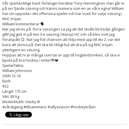
Vår spelskicklige back förlänger berättar Tony Henningson. Han går in
på sin fjärde säsong och känns numera som en av våra egna! William
har sin uppsida i det offensiva spelet och har vuxit för varje säsong i
NHC tröjan.
William kommenterar 🗣️
När jag skrev på förra säsongen sa jag att det skulle bli tredje gången
gillt! Jag gick in på min 3:e säsong i Nässjö HC och så blev som jag
förutspått 😉. När jag fick chansen att följa med upp till div 2, var det
bara att skriva på. Det ska bli riktigt kul att dra på sig NHC tröjan
ytterligare en säsong.
Hoppas att ni är många som tar er upp till höglandsrinken, så ska vi
bjuda på bra hockey i vinter💙❤️
Spelarfakta:
William Johnsson
2000-12-16
Back
#22
Längd: 175 cm
Vikt: 83 kg
Moderklubb: Väsby IK
#våratgäng #tillsammans #sillyseason #hockeytvåan