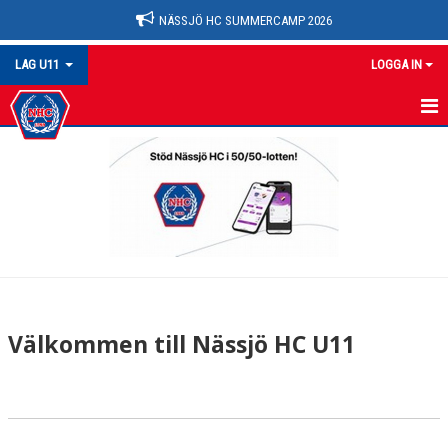
NÄSSJÖ HC SUMMERCAMP 2026
LAG U11
LOGGA IN
U11
NYHETER
KALENDER
MATCHER
TRUPPEN
Välkommen till Nässjö HC U11
BILDGALLERI
DOKUMENT