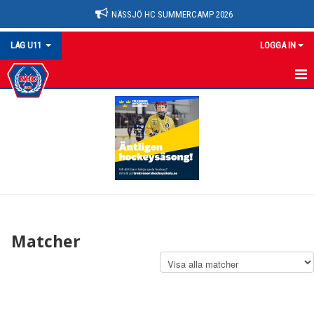
NÄSSJÖ HC SUMMERCAMP 2026
LAG U11
LOGGA IN
U11
NYHETER
KALENDER
MATCHER
TRUPPEN
Matcher
BILDGALLERI
DOKUMENT