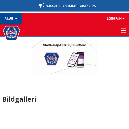
NÄSSJÖ HC SUMMERCAMP 2026
A-LAG
LOGGA IN
A-LAG
NYHETER
KALENDER
MATCHER
TRUPPEN
Bildgalleri
BILDGALLERI
DOKUMENT