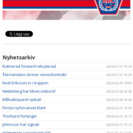
Nyhetsarkiv
Rutinerad forward rekryterad
2026-07-27 10:34
Återvändare skriver seniorkontrakt
2026-07-27 10:29
Noel Eriksson in i truppen
2026-06-29 14:09
Netterberg har klivet ombord!
2026-05-28 20:58
Målvaktsparet spikat!
2026-05-28 20:56
Första nyförvärvet klart!
2026-05-23 10:20
Thorbard förlänger
2026-05-23 10:15
Johnsson har signat!
2026-05-23 10:13
Holmström seniorkontrakt!
2026-05-10 17:20