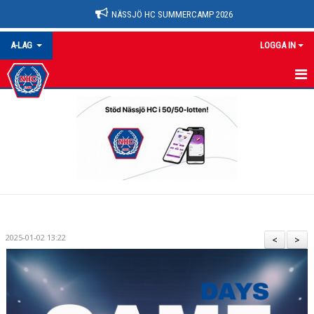
NÄSSJÖ HC SUMMERCAMP 2026
A-LAG
LOGGA IN
A-LAG
NYHETER
KALENDER
MATCHER
TRUPPEN
2025-01-02 13:22
<
>
BILDGALLERI
DOKUMENT