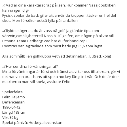
🏒Vad är dina karaktärsdrag på isen. Hur kommer Nässjöpubliken
känna igen dig?
Fysisk spelande back gillar att använda kroppen, täcker en hel del
skott. Men försöker också fylla på i anfallen.
🏒Ryktet säger att du är vass på golf! Jag tänkte tipsa om
värvningsmöjligheter till Nässjö HC golfen, om någon på allvar vill
utmana Team Hedberg! Vad har du för handicap?
I somras när jag tävlade som mest hade jag +1,6 som lägst.
Alla som hållt i en golfklubba vet vad det innebär....🏌‍♂️(red. kom)
🏒Hur ser dina förväntningar ut?
Mina förväntningar är först och främst att vi tar oss till alltrean, gör vi
det har vi en bra chans att spela hockey långt in i vår. Och de är dem
matcherna man vill spela, avslutar Felix!
Spelarfakta:
Felix Heljemo
Defenceman
1996-04-12
Längd:183 cm
Vikt:89 kg
Spelat på nivå: Hockeyallsvenskan