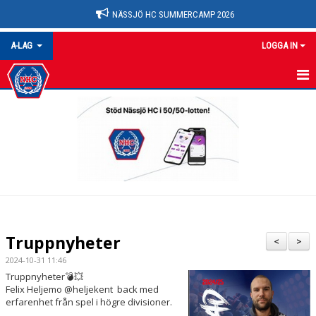
NÄSSJÖ HC SUMMERCAMP 2026
A-LAG
LOGGA IN
A-LAG
NYHETER
KALENDER
MATCHER
TRUPPEN
Truppnyheter
<
>
BILDGALLERI
2024-10-31 11:46
Truppnyheter💣💥
DOKUMENT
Felix Heljemo @heljekent back med
erfarenhet från spel i högre divisioner.