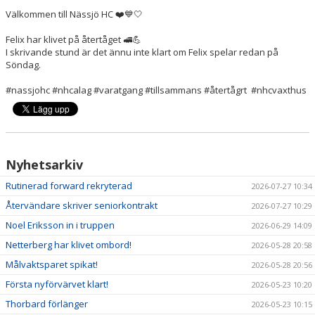
Välkommen till Nässjö HC ❤️💙🤍
Felix har klivet på återtåget 🚅💪
I skrivande stund är det ännu inte klart om Felix spelar redan på
Söndag.
#nassjohc #nhcalag #varatgang #tillsammans #återtågrt #nhcvaxthus
Nyhetsarkiv
Rutinerad forward rekryterad
2026-07-27 10:34
Återvändare skriver seniorkontrakt
2026-07-27 10:29
Noel Eriksson in i truppen
2026-06-29 14:09
Netterberg har klivet ombord!
2026-05-28 20:58
Målvaktsparet spikat!
2026-05-28 20:56
Första nyförvärvet klart!
2026-05-23 10:20
Thorbard förlänger
2026-05-23 10:15