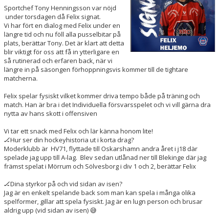
Sportchef Tony Henningsson var nöjd
under torsdagen då Felix signat.
Vi har fört en dialog med Felix under en
längre tid och nu föll alla pusselbitar på
plats, berättar Tony. Det är klart att detta
blir viktigt för oss att få in ytterligare en
så rutinerad och erfaren back, när vi
längre in på säsongen förhoppningsvis kommer till de tightare
matcherna.
Felix spelar fysiskt vilket kommer driva tempo både på träning och
match. Han är bra i det Individuella försvarsspelet och vi vill gärna dra
nytta av hans skott i offensiven
Vi tar ett snack med Felix och lär känna honom lite!
🏒Hur ser din hockeyhistoria ut i korta drag?
Moderklubb är HV71, flyttade till Oskarshamn andra året i j18 där
spelade jag upp till A-lag. Blev sedan utlånad ner till Blekinge där jag
främst spelat i Mörrum och Sölvesborg i div 1 och 2, berättar Felix
🏒Dina styrkor på och vid sidan av isen?
Jag är en enkelt spelande back som man kan spela i många olika
spelformer, gillar att spela fysiskt. Jag är en lugn person och brusar
aldrig upp (vid sidan av isen) 😅