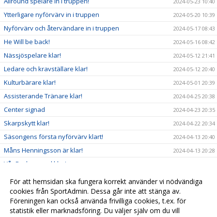
Allround spelare in i truppen!
2024-05-23 10:40
Ytterligare nyförvärv in i truppen
2024-05-20 10:39
Nyförvärv och återvändare in i truppen
2024-05-17 08:43
He Will be back!
2024-05-16 08:42
Nässjöspelare klar!
2024-05-12 21:41
Ledare och kravställare klar!
2024-05-12 20:40
Kulturbärare klar!
2024-05-01 20:39
Assisterande Tränare klar!
2024-04-25 20:38
Center signad
2024-04-23 20:35
Skarpskytt klar!
2024-04-22 20:34
Säsongens första nyförvärv klart!
2024-04-13 20:40
Måns Henningsson är klar!
2024-04-13 20:28
Vår Backgeneral klar!
2024-04-03 20:27
William klar!
2024-03-29 20:25
För att hemsidan ska fungera korrekt använder vi nödvändiga
Kassen är igenspikad
cookies från SportAdmin. Dessa går inte att stänga av.
2024-03-26 21:24
Föreningen kan också använda frivilliga cookies, t.ex. för
Niklas Brännström ny huvudtränare!
2024-03-26 20:23
statistik eller marknadsföring. Du väljer själv om du vill