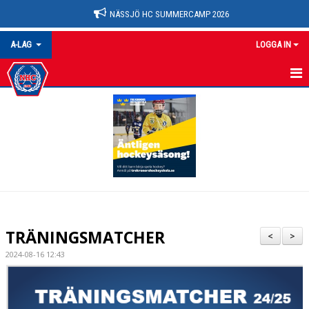
NÄSSJÖ HC SUMMERCAMP 2026
A-LAG
LOGGA IN
A-LAG
NYHETER
KALENDER
MATCHER
TRUPPEN
TRÄNINGSMATCHER
<
>
BILDGALLERI
2024-08-16 12:43
DOKUMENT