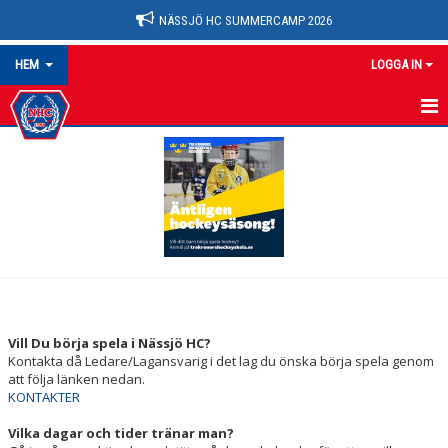
NÄSSJÖ HC SUMMERCAMP 2026
HEM
LOGGA IN
NYHETER
OM KLUBBEN
HEM
KALENDER
MATCHER
Vill Du börja spela i Nässjö HC?
Kontakta då Ledare/Lagansvarig i det lag du önska börja spela genom
MEDLEMSKAP
att följa länken nedan.
KONTAKTER
AVGIFTER
Vilka dagar och tider tränar man?