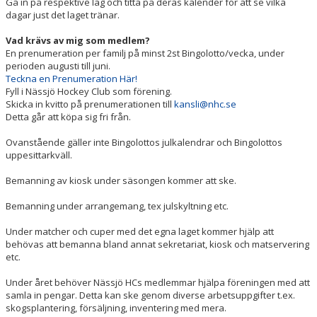
Gå in på respektive lag och titta på deras kalender för att se vilka
ISTIDEN
dagar just det laget tränar.
VARA MEDLEM
Vad krävs av mig som medlem?
En prenumeration per familj på minst 2st Bingolotto/vecka, under
HOCKEYSKOLAN
perioden augusti till juni.
Teckna en Prenumeration Här!
Fyll i Nässjö Hockey Club som förening.
FÖRENINGSSHOP
Skicka in kvitto på prenumerationen till
kansli@nhc.se
Detta går att köpa sig fri från.
FÖRENINGEN
Ovanstående gäller inte Bingolottos julkalendrar och Bingolottos
uppesittarkväll.
HOCKEYGYMNASIET
Bemanning av kiosk under säsongen kommer att ske.
DOKUMENT
Bemanning under arrangemang, tex julskyltning etc.
MINA SIDOR
Under matcher och cuper med det egna laget kommer hjälp att
behövas att bemanna bland annat sekretariat, kiosk och matservering
etc.
Under året behöver Nässjö HCs medlemmar hjälpa föreningen med att
samla in pengar. Detta kan ske genom diverse arbetsuppgifter t.ex.
skogsplantering, försäljning, inventering med mera.