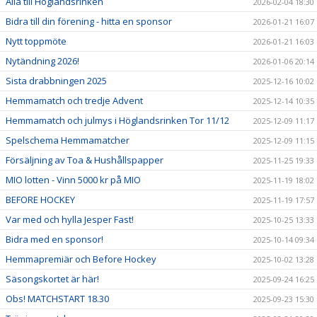
Alla till Höglandsrinken
2026-02-04 18:30
Bidra till din förening - hitta en sponsor
2026-01-21 16:07
Nytt toppmöte
2026-01-21 16:03
Nytändning 2026!
2026-01-06 20:14
Sista drabbningen 2025
2025-12-16 10:02
Hemmamatch och tredje Advent
2025-12-14 10:35
Hemmamatch och julmys i Höglandsrinken Tor 11/12
2025-12-09 11:17
Spelschema Hemmamatcher
2025-12-09 11:15
Försäljning av Toa & Hushållspapper
2025-11-25 19:33
MIO lotten - Vinn 5000 kr på MIO
2025-11-19 18:02
BEFORE HOCKEY
2025-11-19 17:57
Var med och hylla Jesper Fast!
2025-10-25 13:33
Bidra med en sponsor!
2025-10-14 09:34
Hemmapremiär och Before Hockey
2025-10-02 13:28
Säsongskortet är här!
2025-09-24 16:25
Obs! MATCHSTART 18.30
2025-09-23 15:30