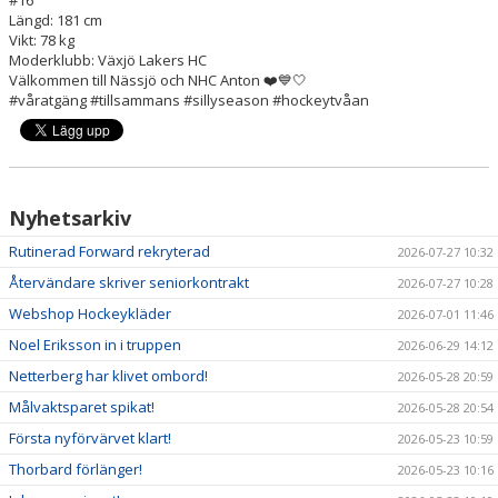
#16
Längd: 181 cm
Vikt: 78 kg
Moderklubb: Växjö Lakers HC
Välkommen till Nässjö och NHC Anton ❤️💙🤍
#våratgäng #tillsammans #sillyseason #hockeytvåan
Nyhetsarkiv
Rutinerad Forward rekryterad
2026-07-27 10:32
Återvändare skriver seniorkontrakt
2026-07-27 10:28
Webshop Hockeykläder
2026-07-01 11:46
Noel Eriksson in i truppen
2026-06-29 14:12
Netterberg har klivet ombord!
2026-05-28 20:59
Målvaktsparet spikat!
2026-05-28 20:54
Första nyförvärvet klart!
2026-05-23 10:59
Thorbard förlänger!
2026-05-23 10:16