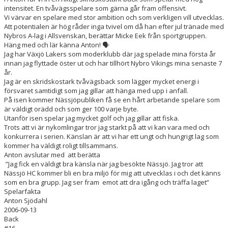
HOCKEYGYMNASIET
intensitet. En tvåvägsspelare som gärna går fram offensivt.
Vi värvar en spelare med stor ambition och som verkligen vill utvecklas.
DOKUMENT
Att potentialen är hög råder inga tvivel om då han efter jul tränade med
Nybros A-lag i Allsvenskan, berättar Micke Eek från sportgruppen.
Häng med och lär känna Anton! 🗣️
MINA SIDOR
Jag har Växjö Lakers som moderklubb där jag spelade mina första år
innan jag flyttade öster ut och har tillhört Nybro Vikings mina senaste 7
år.
Jag är en skridskostark tvåvägsback som lägger mycket energi i
försvaret samtidigt som jag gillar att hänga med upp i anfall.
På isen kommer Nässjöpubliken få se en hårt arbetande spelare som
är väldigt orädd och som ger 100 varje byte.
Utanför isen spelar jag mycket golf och jag gillar att fiska.
Trots att vi är nykomlingar tror jag starkt på att vi kan vara med och
konkurrera i serien. Känslan är att vi har ett ungt och hungrigt lag som
kommer ha väldigt roligt tillsammans.
Anton avslutar med att berätta
”Jag fick en väldigt bra känsla när jag besökte Nässjö. Jag tror att
Nässjö HC kommer bli en bra miljö för mig att utvecklas i och det känns
som en bra grupp. Jag ser fram emot att dra igång och träffa laget”
Spelarfakta
Anton Sjödahl
2006-09-13
Back