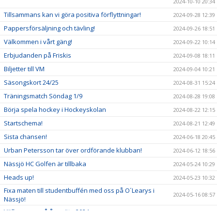
2024-10-10 20:34
Tillsammans kan vi göra positiva förflyttningar!
2024-09-28 12:39
Pappersförsäljning och tävling!
2024-09-26 18:51
Välkommen i vårt gäng!
2024-09-22 10:14
Erbjudanden på Friskis
2024-09-08 18:11
Biljetter till VM
2024-09-04 10:21
Säsongskort 24/25
2024-08-31 15:24
Träningsmatch Söndag 1/9
2024-08-28 19:08
Börja spela hockey i Hockeyskolan
2024-08-22 12:15
Startschema!
2024-08-21 12:49
Sista chansen!
2024-06-18 20:45
Urban Petersson tar över ordförande klubban!
2024-06-12 18:56
Nässjö HC Golfen är tillbaka
2024-05-24 10:29
Heads up!
2024-05-23 10:32
Fixa maten till studentbuffén med oss på O´Learys i
2024-05-16 08:57
Nässjö!
Välkommen på årsmöte 2024
2024-05-14 20:42