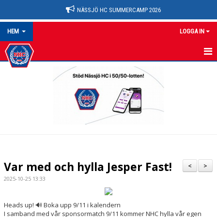
NÄSSJÖ HC SUMMERCAMP 2026
HEM
LOGGA IN
NYHETER
OM KLUBBEN
HEM
KALENDER
MATCHER
Var med och hylla Jesper Fast!
<
>
MEDLEMSKAP
2025-10-25 13:33
FÖRENINGEN
Heads up! 🔊 Boka upp 9/11 i kalendern
I samband med vår sponsormatch 9/11 kommer NHC hylla vår egen