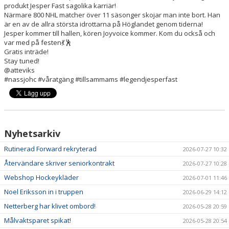
HOCKEYGYMNASIET
produkt Jesper Fast sagolika karriär!
Närmare 800 NHL matcher över 11 säsonger skojar man inte bort. Han
är en av de allra största idrottarna på Höglandet genom tiderna!
DOKUMENT
Jesper kommer till hallen, kören Joyvoice kommer. Kom du också och
var med på festen💃🕺
MINA SIDOR
Gratis inträde!
Stay tuned!
@atteviks
#nassjohc #våratgäng #tillsammams #legendjesperfast
Nyhetsarkiv
Rutinerad Forward rekryterad
2026-07-27 10:32
Återvändare skriver seniorkontrakt
2026-07-27 10:28
Webshop Hockeykläder
2026-07-01 11:46
Noel Eriksson in i truppen
2026-06-29 14:12
Netterberg har klivet ombord!
2026-05-28 20:59
Målvaktsparet spikat!
2026-05-28 20:54