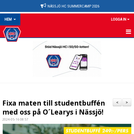
NÄSSJÖ HC SUMMERCAMP 2026
HEM
LOGGA IN
NYHETER
OM KLUBBEN
HEM
KALENDER
MATCHER
Fixa maten till studentbuffén
<
>
MEDLEMSKAP
med oss på O´Learys i Nässjö!
2024-05-16 08:57
FÖRENINGEN