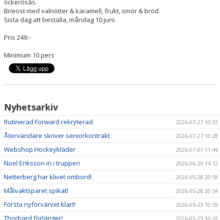
öckerösås.
Brieost med valnötter & karamell, frukt, smör & bröd.
Sista dag att beställa, måndag 10 juni.
Pris 249:-
Minimum 10 pers
Nyhetsarkiv
Rutinerad Forward rekryterad
2026-07-27 10:32
Återvändare skriver seniorkontrakt
2026-07-27 10:28
Webshop Hockeykläder
2026-07-01 11:46
Noel Eriksson in i truppen
2026-06-29 14:12
Netterberg har klivet ombord!
2026-05-28 20:59
Målvaktsparet spikat!
2026-05-28 20:54
Första nyförvärvet klart!
2026-05-23 10:59
Thorbard förlänger!
2026-05-23 10:16