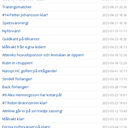
Träningsmatcher
2025-08-31 20:30
#14 Petter Johansson klar!
2025-08-23 18:50
Spetsvärvning!
2025-08-21 18:18
Nyförvärv!
2025-07-19 11:11
Guldkant på tillvaron!
2025-06-25 18:20
Målvakt från egna leden!
2025-06-25 18:15
Atteviks huvudsponsor och Anmälan är öppen!
2025-06-18 12:36
Rutin in i truppen!
2025-06-18 12:29
Nässjö HC golfen på intågande!
2025-06-01 19:17
Stridell förlänger!
2025-05-28 17:15
Back förlänger!
2025-05-28 17:08
#9 Alex Henningsson har kritat på!
2025-05-23 19:07
#7 Robin Brännström klar!
2025-05-23 19:05
Almlöw går in på sin tredje säsong!
2025-05-12 15:43
Målvakt klar!
2025-05-12 15:39
Första nyförvärvet på plats!
2025-05-04 11:36