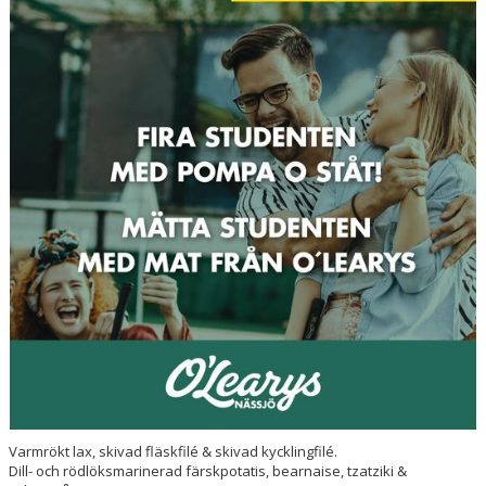
HOCKEYGYMNASIET
DOKUMENT
MINA SIDOR
Varmrökt lax, skivad fläskfilé & skivad kycklingfilé.
Dill- och rödlöksmarinerad färskpotatis, bearnaise, tzatziki &