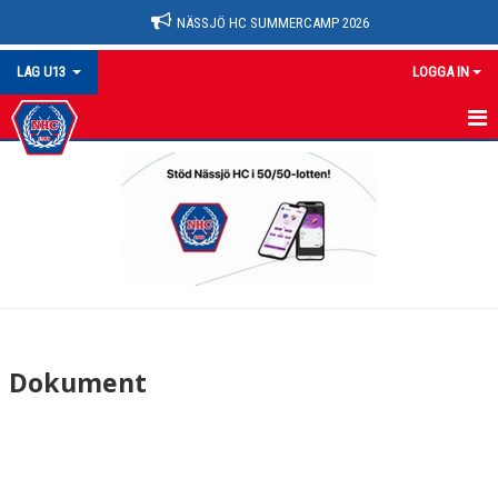
NÄSSJÖ HC SUMMERCAMP 2026
LAG U13
LOGGA IN
U13
NYHETER
KALENDER
MATCHER
TRUPPEN
Dokument
BILDGALLERI
DOKUMENT