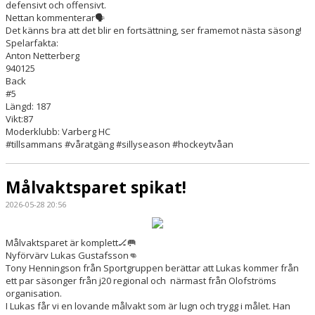
defensivt och offensivt.
Nettan kommenterar🗣️
Det känns bra att det blir en fortsättning, ser framemot nästa säsong!
Spelarfakta:
Anton Netterberg
940125
Back
#5
Längd: 187
Vikt:87
Moderklubb: Varberg HC
#tillsammans #våratgäng #sillyseason #hockeytvåan
Målvaktsparet spikat!
2026-05-28 20:56
Målvaktsparet är komplett🏒🥅
Nyförvärv Lukas Gustafsson👊
Tony Henningson från Sportgruppen berättar att Lukas kommer från
ett par säsonger från j20 regional och närmast från Olofströms
organisation.
I Lukas får vi en lovande målvakt som är lugn och trygg i målet. Han