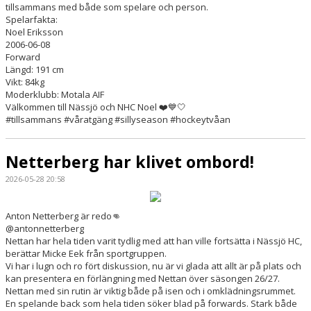
tillsammans med både som spelare och person.
Spelarfakta:
Noel Eriksson
2006-06-08
Forward
Längd: 191 cm
Vikt: 84kg
Moderklubb: Motala AIF
Välkommen till Nässjö och NHC Noel ❤️💙🤍
#tillsammans #våratgäng #sillyseason #hockeytvåan
Netterberg har klivet ombord!
2026-05-28 20:58
Anton Netterberg är redo👊
@antonnetterberg
Nettan har hela tiden varit tydlig med att han ville fortsätta i Nässjö HC,
berättar Micke Eek från sportgruppen.
Vi har i lugn och ro fört diskussion, nu är vi glada att allt är på plats och
kan presentera en förlängning med Nettan över säsongen 26/27.
Nettan med sin rutin är viktig både på isen och i omklädningsrummet.
En spelande back som hela tiden söker blad på forwards. Stark både