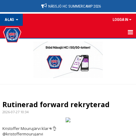
NÄSSJÖ HC SUMMERCAMP 2026
A-LAG
LOGGA IN
A-LAG
NYHETER
KALENDER
MATCHER
TRUPPEN
Rutinerad forward rekryterad
BILDGALLERI
2026-07-27 10:34
DOKUMENT
Kristoffer Mourujärvi klar👊👌
@kristoffermourujarvi