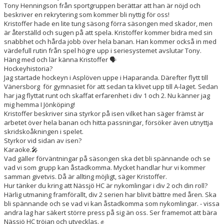
Tony Henningson från sportgruppen berättar att han är nöjd och
beskriver en rekrytering som kommer bli nyttig för oss!
Kristoffer hade en lite tung säsong förra säsongen med skador, men
är återställd och sugen på att spela. Kristoffer kommer bidra med sin
snabbhet och hårda jobb över hela banan. Han kommer också in med
värdefull rutin från spel högre upp i seriesystemet avslutar Tony.
Häng med och lär känna Kristoffer 🗣️
Hockeyhistoria?
Jag startade hockeyn i Asplöven uppe i Haparanda. Därefter flytt till
Vänersborg för gymnasiet för att sedan ta klivet upp till A-laget. Sedan
har jag flyttat runt och skaffat erfarenhet i div 1 och 2. Nu känner jag
mig hemma I Jönköping!
Kristoffer beskriver sina styrkor på isen vilket han säger främst är
arbetet över hela banan och hitta passningar, försöker även utnyttja
skridskoåkningen i spelet.
Styrkor vid sidan av isen?
Karaoke.🎤
Vad gäller förväntningar på säsongen ska det bli spännande och se
vad vi som grupp kan åstadkomma. Mycket handlar hur vi kommer
samman givetvis. Då är allting möjligt, säger Kristoffer.
Hur tänker du kring att Nässjö HC är nykomlingar i div 2 och din roll?
Härlig utmaning framförallt, div 2 serien har blivit bättre med åren. Ska
bli spännande och se vad vi kan åstadkomma som nykomlingar. - vissa
andra lag har säkert större press på sig än oss. Ser framemot att bära
Nässjö HC tröjan och utvecklas. ✊