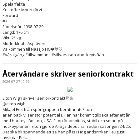
Spelarfakta
Kristoffer Mourujärvi
Forward
#7
Födelseår: 1998-07-29
Längd: 176 cm
Vikt: 75 kg
Moderklubb: Asplöven
Välkommen till Nässjö HC❤️💙🤍
#våratgäng #tillsammans #sillyaeason #hockeytvåan
Återvändare skriver seniorkontrakt
2026-07-27 10:29
Elton Wigh skriver seniorkontrakt👌👍
@elton.wigh
Mikael Eek från sportgruppen berättar att Elton
är en back vi ser stor potential i. Han har kommit tillbaka efter ett år
med hockey i Boston, USA. Elton är ambitiös, stabil och smart på
hockeyplanen. Elton gjorde A-lags debut här redan säsongen 24/25.
Det ska bli spännande att se han på is i Höglandsrinken i augusti
avslutar Eek.