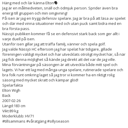
Häng med och lär känna Elton🗣️
Jag är en målmedveten, snäll och ödmjuk person. Sprider även bra
energi till gruppen och min omgivning!
På isen är jag en trygg defensiv spelare. Jag är bra på att läsa av spelet
och där med vinna situationer med och utan puck samt bidra med en
bra första pass.
Nässjö publiken kommer få se en defensivt stark back som ger allt i
varje duell på isen.
Utanför isen gillar jag att träffa familj, vänner och spela golf.
Jag valde Nässjö HC eftersom jag har spelat här tidigare, gillade
föreningen väldigt mycket och har utvecklats otroligt mycket här, så när
jag fick denna möjlighet så kände jag direkt att det var de jag ville.
Mina förväntningar på säsongen är att utveckla både mitt spel och
lagets. Vi har ett lag med många unga spelare, rutinerade spelare och
bra folk runt omkring laget så jag tror vi kommer ha en riktigt rolig
säsong med mycket skratt och kämpar glöd!
Spelarfakta
Elton Wigh
Back
2007-02-26
Längd:183 cm
Vikt:89 kg
Moderklubb: HV71
#tillsammans #våratgäng #sillyseason