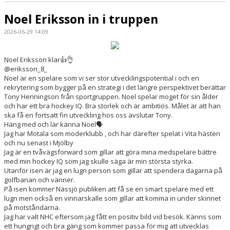
Noel Eriksson in i truppen
2026-06-29 14:09
Noel Eriksson klar👍👌
@eriksson_8_
Noel är en spelare som vi ser stor utvecklingspotential i och en
rekrytering som bygger på en strategi i det längre perspektivet berättar
Tony Henningson från sportgruppen. Noel spelar moget för sin ålder
och har ett bra hockey IQ. Bra storlek och är ambitiös. Målet är att han
ska få en fortsatt fin utveckling hos oss avslutar Tony.
Häng med och lär känna Noel🗣️
Jag har Motala som moderklubb , och har därefter spelat i Vita hästen
och nu senast i Mjölby
Jag är en tvåvägsforward som gillar att göra mina medspelare bättre
med min hockey IQ som jag skulle säga är min största styrka.
Utanför isen är jag en lugn person som gillar att spendera dagarna på
golfbanan och vänner.
På isen kommer Nässjö publiken att få se en smart spelare med ett
lugn men också en vinnarskalle som gillar att komma in under skinnet
på motståndarna.
Jag har valt NHC eftersom jag fått en positiv bild vid besök. Känns som
ett hungrigt och bra gäng som kommer passa för mig att utvecklas