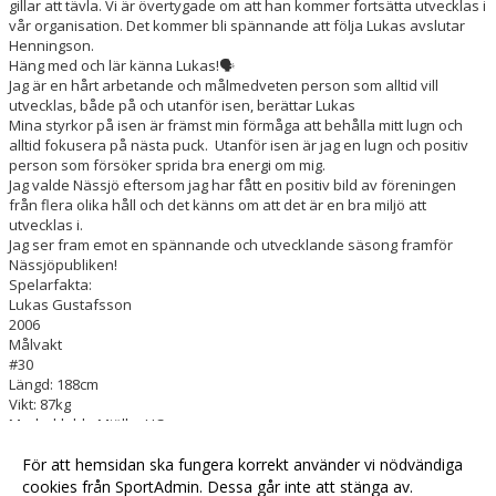
gillar att tävla. Vi är övertygade om att han kommer fortsätta utvecklas i
vår organisation. Det kommer bli spännande att följa Lukas avslutar
Henningson.
Häng med och lär känna Lukas!🗣️
Jag är en hårt arbetande och målmedveten person som alltid vill
utvecklas, både på och utanför isen, berättar Lukas
Mina styrkor på isen är främst min förmåga att behålla mitt lugn och
alltid fokusera på nästa puck. Utanför isen är jag en lugn och positiv
person som försöker sprida bra energi om mig.
Jag valde Nässjö eftersom jag har fått en positiv bild av föreningen
från flera olika håll och det känns om att det är en bra miljö att
utvecklas i.
Jag ser fram emot en spännande och utvecklande säsong framför
Nässjöpubliken!
Spelarfakta:
Lukas Gustafsson
2006
Målvakt
#30
Längd: 188cm
Vikt: 87kg
Moderklubb: Mjölby HC
Välkommen till Nässjö och NHC Lukas ❤️💙🤍
#tillsammans #våratgäng #sillyseason #hockeytvåan
För att hemsidan ska fungera korrekt använder vi nödvändiga
cookies från SportAdmin. Dessa går inte att stänga av.