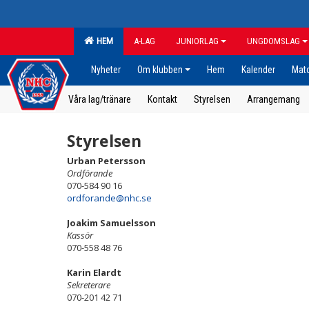
HEM
A-LAG
JUNIORLAG
UNGDOMSLAG
Nyheter
Om klubben
Hem
Kalender
Mat
Våra lag/tränare
Kontakt
Styrelsen
Arrangemang
Styrelsen
Urban Petersson
Ordförande
070-584 90 16
ordforande@nhc.se
Joakim Samuelsson
Kassör
070-558 48 76
Karin
Elardt
Sekreterare
070-201 42 71