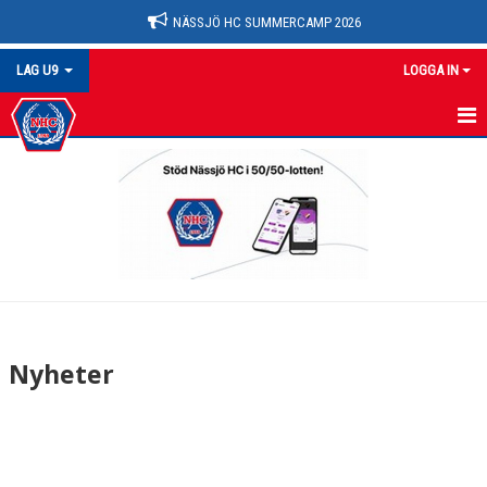
NÄSSJÖ HC SUMMERCAMP 2026
LAG U9
LOGGA IN
U9
NYHETER
KALENDER
MATCHER
TRUPPEN
Nyheter
BILDGALLERI
DOKUMENT
KONTAKT