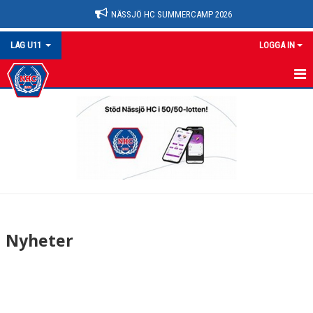
NÄSSJÖ HC SUMMERCAMP 2026
LAG U11
LOGGA IN
U11
NYHETER
KALENDER
MATCHER
TRUPPEN
Nyheter
BILDGALLERI
DOKUMENT