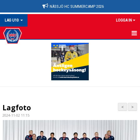
NÄSSJÖ HC SUMMERCAMP 2026
LAG U10
LOGGA IN
U10
NYHETER
KALENDER
MATCHER
TRUPPEN
Lagfoto
<
>
BILDGALLERI
2024-11-02 11:15
DOKUMENT