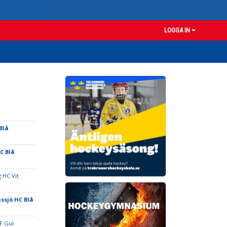
LOGGA IN
Blå
C Blå
 HC Vit
ssjö HC Blå
F Gul