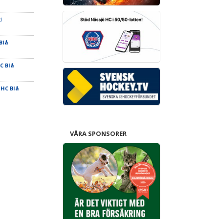
d
Blå
C Blå
 HC Blå
VÅRA SPONSORER