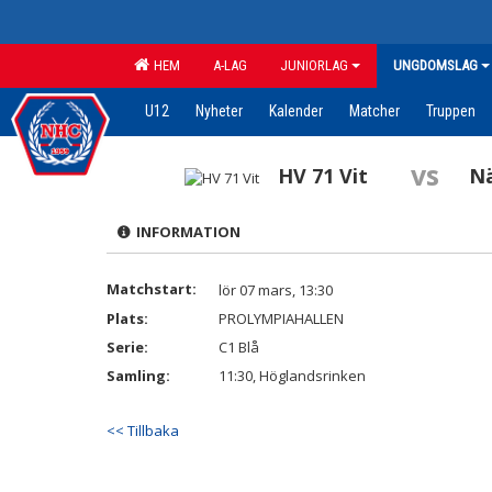
HEM
A-LAG
JUNIORLAG
UNGDOMSLAG
U12
Nyheter
Kalender
Matcher
Truppen
vs
HV 71 Vit
Nä
INFORMATION
Matchstart:
lör 07 mars, 13:30
Plats:
PROLYMPIAHALLEN
Serie:
C1 Blå
Samling:
11:30, Höglandsrinken
<< Tillbaka