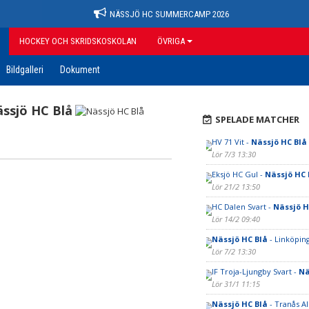
NÄSSJÖ HC SUMMERCAMP 2026
HOCKEY OCH SKRIDSKOSKOLAN
ÖVRIGA
Bildgalleri
Dokument
ssjö HC Blå
SPELADE MATCHER
HV 71 Vit -
Nässjö HC Blå
Lör 7/3 13:30
Eksjö HC Gul -
Nässjö HC 
Lör 21/2 13:50
HC Dalen Svart -
Nässjö H
Lör 14/2 09:40
Nässjö HC Blå
- Linköping
Lör 7/2 13:30
IF Troja-Ljungby Svart -
Nä
Lör 31/1 11:15
Nässjö HC Blå
- Tranås AI