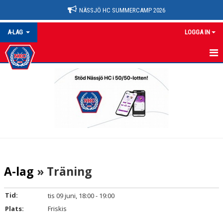
NÄSSJÖ HC SUMMERCAMP 2026
A-LAG
LOGGA IN
A-LAG
NYHETER
KALENDER
MATCHER
TRUPPEN
A-lag
» Träning
BILDGALLERI
Tid:
tis 09 juni, 18:00 - 19:00
DOKUMENT
Plats:
Friskis