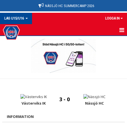
NÄSSJÖ HC SUMMERCAMP 2026
LAG U15/U16
LOGGA IN
U15/16
TRUPPEN
NYHETER
MATCHER
KALENDER
3 - 0
BILDGALLERI
Västerviks IK
Nässjö HC
DOKUMENT
INFORMATION