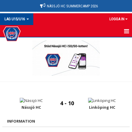
NÄSSJÖ HC SUMMERCAMP 2026
LAG U15/U16
LOGGA IN
U15/16
TRUPPEN
NYHETER
MATCHER
KALENDER
4 - 10
BILDGALLERI
Nässjö HC
Linköping HC
DOKUMENT
INFORMATION