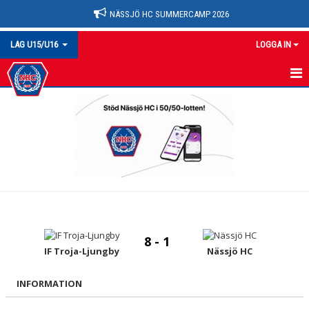
NÄSSJÖ HC SUMMERCAMP 2026
LAG U15/U16
LOGGA IN
U15/16
TRUPPEN
NYHETER
MATCHER
KALENDER
8 - 1
BILDGALLERI
IF Troja-Ljungby
Nässjö HC
DOKUMENT
INFORMATION