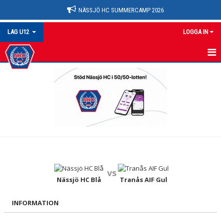
NÄSSJÖ HC SUMMERCAMP 2026
LAG U12
LOGGA IN
U12
NYHETER
KALENDER
MATCHER
TRUPPEN
vs
BILDGALLERI
Nässjö HC Blå
Tranås AIF Gul
DOKUMENT
INFORMATION