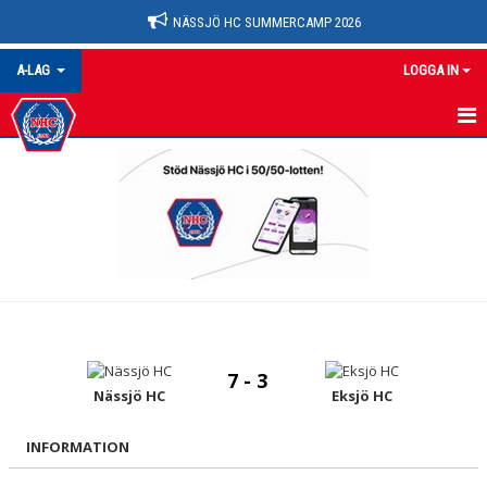
NÄSSJÖ HC SUMMERCAMP 2026
A-LAG
LOGGA IN
A-LAG
NYHETER
KALENDER
MATCHER
TRUPPEN
7 - 3
BILDGALLERI
Nässjö HC
Eksjö HC
DOKUMENT
INFORMATION