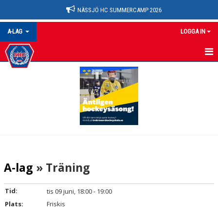
NÄSSJÖ HC SUMMERCAMP 2026
A-LAG
LOGGA IN
A-LAG
NYHETER
KALENDER
MATCHER
TRUPPEN
A-lag
» Träning
BILDGALLERI
Tid:
tis 09 juni, 18:00 - 19:00
DOKUMENT
Plats:
Friskis