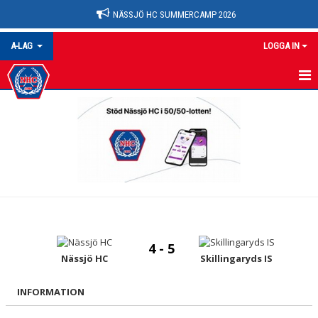
NÄSSJÖ HC SUMMERCAMP 2026
A-LAG
LOGGA IN
A-LAG
NYHETER
KALENDER
MATCHER
TRUPPEN
4 - 5
BILDGALLERI
Nässjö HC
Skillingaryds IS
DOKUMENT
INFORMATION