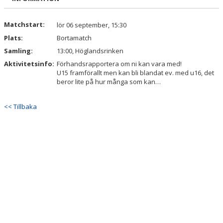
FÖRENINGEN
Matchstart:
HOCKEYGYMNASIET
lör 06 september, 15:30
Plats:
Bortamatch
DOKUMENT
Samling:
13:00, Höglandsrinken
Aktivitetsinfo:
Förhandsrapportera om ni kan vara med!
MINA SIDOR
U15 framförallt men kan bli blandat ev. med u16, det
beror lite på hur många som kan…
<< Tillbaka