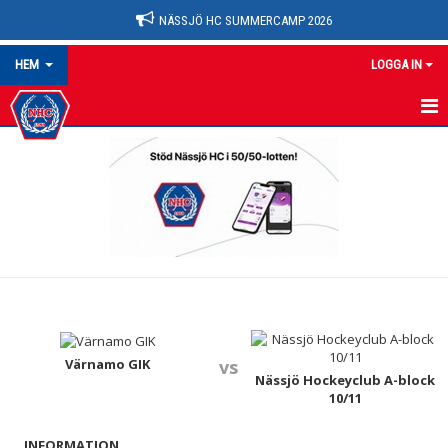
NÄSSJÖ HC SUMMERCAMP 2026
HEM
LOGGA IN
NYHETER
OM KLUBBEN
HEM
KALENDER
MATCHER
Värnamo GIK
vs
BILJETTPRISER
Nässjö Hockeyclub A-block
10/11
MEDLEMSKAP
INFORMATION