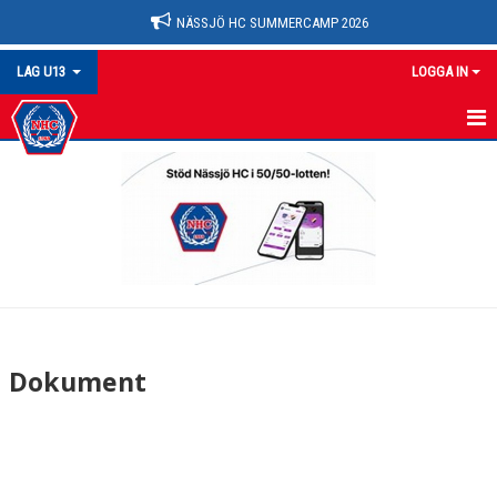
NÄSSJÖ HC SUMMERCAMP 2026
LAG U13
LOGGA IN
U13
NYHETER
KALENDER
MATCHER
TRUPPEN
Dokument
BILDGALLERI
DOKUMENT