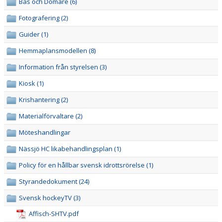
Bås och Domare (6)
HOCKEYGYMNASIET
Fotografering (2)
DOKUMENT
Guider (1)
MINA SIDOR
Hemmaplansmodellen (8)
Information från styrelsen (3)
Kiosk (1)
Krishantering (2)
Materialförvaltare (2)
Möteshandlingar
Nässjö HC likabehandlingsplan (1)
Policy för en hållbar svensk idrottsrörelse (1)
Styrandedokument (24)
Svensk hockeyTV (3)
Affisch-SHTV.pdf