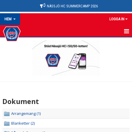
NÄSSJÖ HC SUMMERCAMP 2026
HEM
LOGGA IN
NYHETER
OM KLUBBEN
HEM
KALENDER
MATCHER
Dokument
MEDLEMSKAP
Arrangemang (1)
FÖRENINGEN
Blanketter (2)