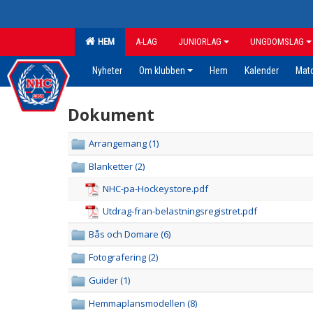
HEM
A-LAG
JUNIORLAG
UNGDOMSLAG
Nyheter
Om klubben
Hem
Kalender
Mat
Dokument
Arrangemang (1)
Blanketter (2)
NHC-pa-Hockeystore.pdf
Utdrag-fran-belastningsregistret.pdf
Bås och Domare (6)
Fotografering (2)
Guider (1)
Hemmaplansmodellen (8)