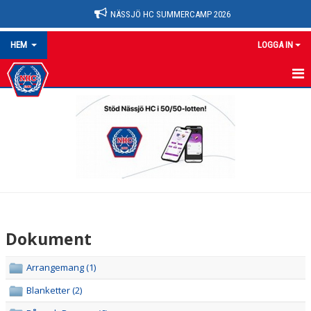
NÄSSJÖ HC SUMMERCAMP 2026
HEM
LOGGA IN
NYHETER
OM KLUBBEN
HEM
KALENDER
MATCHER
Dokument
MEDLEMSKAP
Arrangemang (1)
FÖRENINGEN
Blanketter (2)