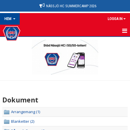
NÄSSJÖ HC SUMMERCAMP 2026
HEM
LOGGA IN
NYHETER
OM KLUBBEN
HEM
KALENDER
MATCHER
Dokument
MEDLEMSKAP
Arrangemang (1)
FÖRENINGEN
Blanketter (2)