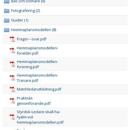
Bås och Domare (6)
HOCKEYGYMNASIET
Fotografering (2)
DOKUMENT
Guider (1)
MINA SIDOR
Hemmaplansmodellen (8)
Fragor---svar.pdf
Hemmaplansmodellen-
foralder.pdf
Hemmaplansmodellen-
forening.pdf
Hemmaplansmodellen-
Tranare.pdf
Matchledarutbildning.pdf
Praktiskt-
genomforande.pdf
Styrdok-Ledare-skall-ha-
hjalm-vid-
hemmaplansmodellen.pdf